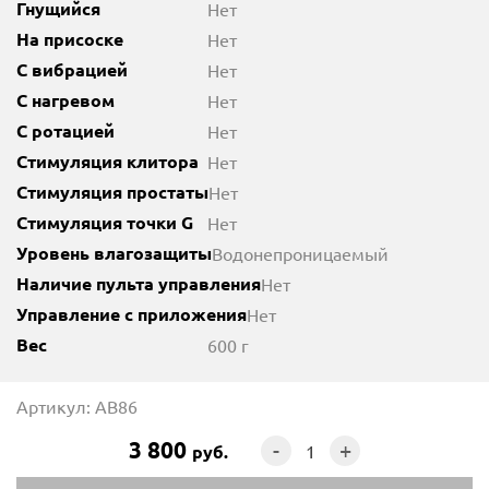
Гнущийся
Нет
На присоске
Нет
С вибрацией
Нет
С нагревом
Нет
С ротацией
Нет
Стимуляция клитора
Нет
Стимуляция простаты
Нет
Стимуляция точки G
Нет
Уровень влагозащиты
Водонепроницаемый
Наличие пульта управления
Нет
Управление с приложения
Нет
Вес
600 г
Артикул: AB86
3 800
-
+
руб.