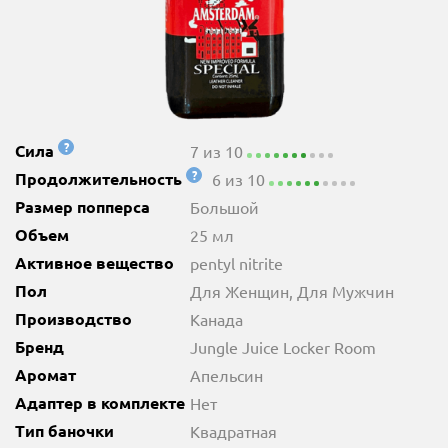
?
Сила
7 из 10
?
Продолжительность
6 из 10
Размер попперса
Большой
Объем
25 мл
Активное вещество
pentyl nitrite
Пол
Для Женщин, Для Мужчин
Производство
Канада
Бренд
Jungle Juice Locker Room
Аромат
Апельсин
Адаптер в комплекте
Нет
Тип баночки
Квадратная