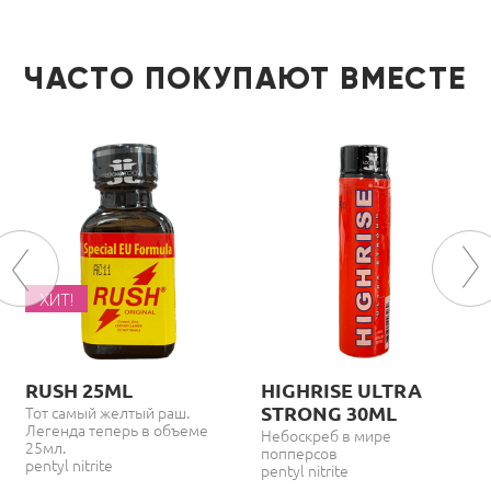
ЧАСТО ПОКУПАЮТ ВМЕСТЕ
ХИТ!
RUSH 25ML
HIGHRISE ULTRA
STRONG 30ML
Тот самый желтый раш.
Легенда теперь в объеме
Небоскреб в мире
25мл.
попперсов
pentyl nitrite
pentyl nitrite