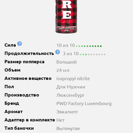
?
Сила
10 из 10
?
Продолжительность
3 из 10
Размер попперса
Большой
Объем
24 мл
Активное вещество
isopropyl nitrite
Пол
Для Мужчин
Производство
Люксембург
Бренд
PWD Factory Luxembourg
Аромат
Эвкалипт
Адаптер в комплекте
Нет
Тип баночки
Вытянутая