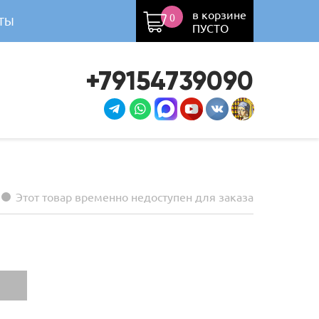
в корзине
0
ТЫ
ПУСТО
+79154739090
Этот товар временно недоступен для заказа