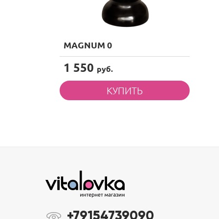
MAGNUM 0
1 550
руб.
+79154739090