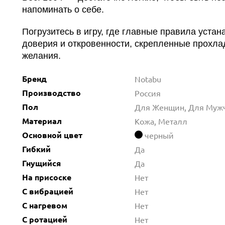
напоминать о себе.
Погрузитесь в игру, где главные правила уста
доверия и откровенности, скрепленные прохл
желания.
Бренд
Notabu
Производство
Россия
Пол
Для Женщин, Для Муж
Материал
Кожа, Металл
Основной цвет
черный
Гибкий
Да
Гнущийся
Да
На присоске
Нет
С вибрацией
Нет
С нагревом
Нет
С ротацией
Нет