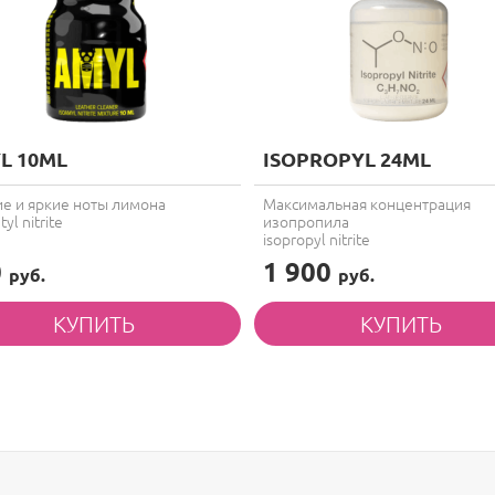
L 10ML
ISOPROPYL 24ML
е и яркие ноты лимона
Максимальная концентрация
yl nitrite
изопропила
isopropyl nitrite
0
1 900
руб.
руб.