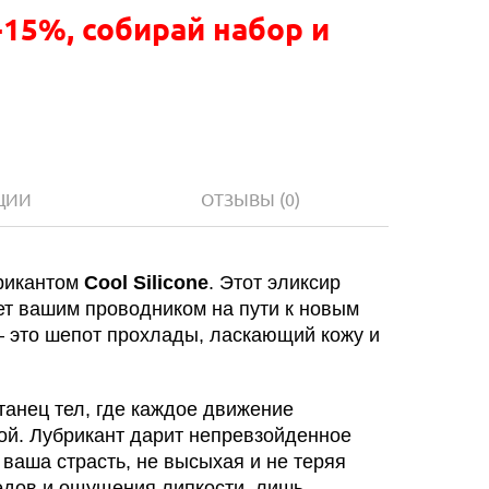
-15%, собирай набор и
ЦИИ
ОТЗЫВЫ
(0)
брикантом
Cool Silicone
. Этот эликсир
ет вашим проводником на пути к новым
— это шепот прохлады, ласкающий кожу и
танец тел, где каждое движение
ой. Лубрикант дарит непревзойденное
и ваша страсть, не высыхая и не теряя
ледов и ощущения липкости, лишь