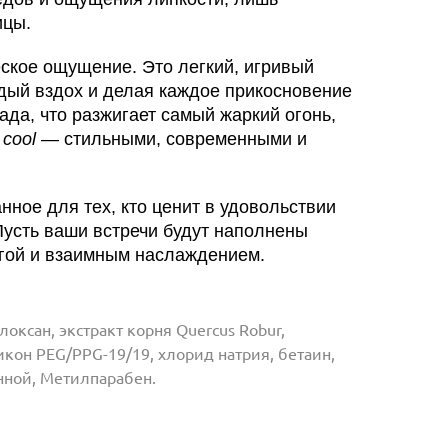
ицы.
кое ощущение. Это легкий, игривый
ждый вздох и делая каждое прикосновение
ада, что разжигает самый жаркий огонь,
у
cool
— стильными, современными и
нное для тех, кто ценит в удовольствии
 Пусть ваши встречи будут наполнены
егой и взаимным наслаждением.
оксан, экстракт корня Quercus Robur,
кон PEG/PPG-19/19, хлорид натрия, бетаин,
нной, Метилпарабен.