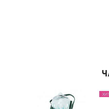
Ч
ХИТ