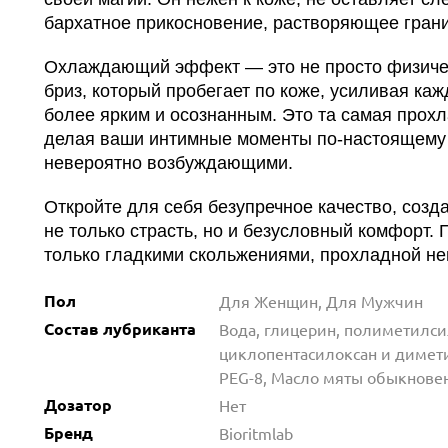
бархатное прикосновение, растворяющее гран
Охлаждающий эффект — это не просто физичес
бриз, который пробегает по коже, усиливая ка
более ярким и осознанным. Это та самая прохл
делая ваши интимные моменты по-настоящем
невероятно возбуждающими.
Откройте для себя безупречное качество, созда
не только страсть, но и безусловный комфорт.
только гладкими скольжениями, прохладной н
Пол
Для Женщин, Для Мужчин
Состав лубриканта
Вода, глицерин, полиметилсил
циклопентасилоксан и димети
PEG-8, Масло мяты обыкнове
Дозатор
Нет
Бренд
Bioritmlab