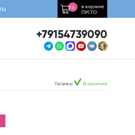
в корзине
0
ТЫ
ПУСТО
+79154739090
Таганка:
В наличии