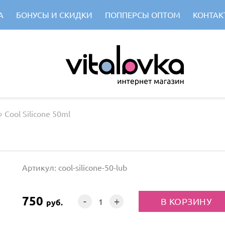
А
БОНУСЫ И СКИДКИ
ПОППЕРСЫ ОПТОМ
КОНТАК
Cool Silicone 50ml
Артикул: cool-silicone-50-lub
750
-
+
руб.