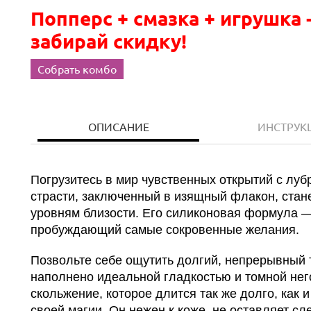
Попперс + смазка + игрушка 
забирай скидку!
Собрать комбо
ОПИСАНИЕ
ИНСТРУК
Погрузитесь в мир чувственных открытий с лу
страсти, заключенный в изящный флакон, стан
уровням близости. Его силиконовая формула 
пробуждающий самые сокровенные желания.
Позвольте себе ощутить долгий, непрерывный 
наполнено идеальной гладкостью и томной нег
скольжение, которое длится так же долго, как 
своей магии. Он нежен к коже, не оставляет с