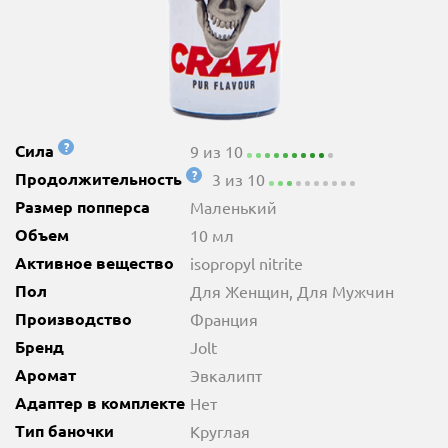
?
Сила
9 из 10
?
Продолжительность
3 из 10
Размер попперса
Маленький
Объем
10 мл
Активное вещество
isopropyl nitrite
Пол
Для Женщин, Для Мужчин
Производство
Франция
Бренд
Jolt
Аромат
Эвкалипт
Адаптер в комплекте
Нет
Тип баночки
Круглая