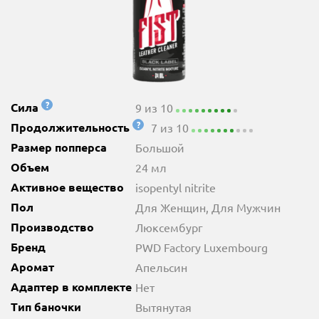
?
Сила
9 из 10
?
Продолжительность
7 из 10
Размер попперса
Большой
Объем
24 мл
Активное вещество
isopentyl nitrite
Пол
Для Женщин, Для Мужчин
Производство
Люксембург
Бренд
PWD Factory Luxembourg
Аромат
Апельсин
Адаптер в комплекте
Нет
Тип баночки
Вытянутая