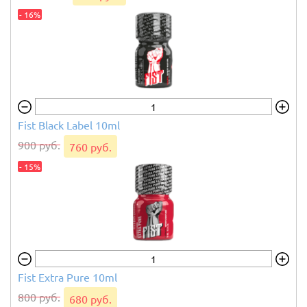
- 16%
Fist IT Waterbased
100 ml
Fist Black Label 10ml
выберите вариант товара
900 руб.
760 руб.
- 15%
1 400 руб.
1 190 руб.
4 из 10
- 15%
Fist Extra Pure 10ml
800 руб.
680 руб.