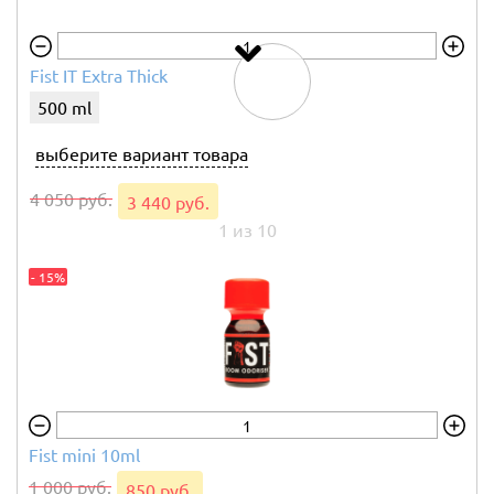
Fist IT Extra Thick
500 ml
выберите вариант товара
4 050 руб.
3 440 руб.
1 из 10
- 15%
- 15%
Fist IT Butter
Fist mini 10ml
100 ml
1 000 руб.
850 руб.