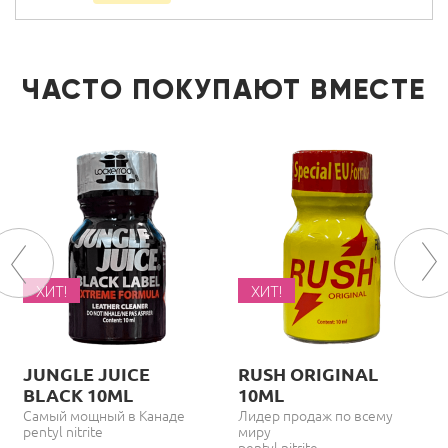
Fist IT Hybrid 500 ml
5 400 руб.
4 590 руб.
5 из 10
ЧАСТО ПОКУПАЮТ ВМЕСТЕ
- 15%
Fist IT Silicone 500 ml
9 900 руб.
8 410 руб.
ХИТ!
ХИТ!
6 из 10
- 15%
JUNGLE JUICE
RUSH ORIGINAL
BLACK 10ML
10ML
Самый мощный в Канаде
Лидер продаж по всему
pentyl nitrite
миру
pentyl nitrite