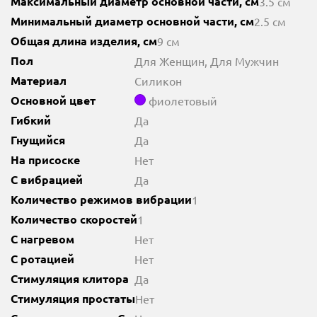
Максимальный диаметр основной части, см
3.5 см
Минимальный диаметр основной части, см
2.5 см
Общая длина изделия, см
9 см
Пол
Для Женщин, Для Мужчин
Материал
Силикон
Основной цвет
фиолетовый
Гибкий
Да
Гнущийся
Да
На присоске
Нет
С вибрацией
Да
Количество режимов вибрации
1
Количество скоростей
1
С нагревом
Нет
С ротацией
Нет
Стимуляция клитора
Да
Стимуляция простаты
Нет