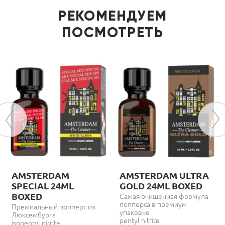
РЕКОМЕНДУЕМ
ПОСМОТРЕТЬ
AMSTERDAM
AMSTERDAM ULTRA
SPECIAL 24ML
GOLD 24ML BOXED
BOXED
Самая очищенная формула
попперса в премиум
Премиальный попперс из
упаковке
Люксембурга
pentyl nitrite
isopentyl nitrite