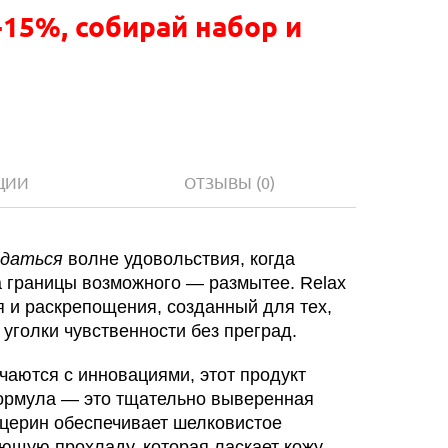
-15%, собирай набор и
ЦИИ
ОТЗЫВЫ
(0)
ддаться
волне удовольствия, когда
а границы возможного — размытее. Relax
ия и раскрепощения, созданный для тех,
уголки чувственности без преград.
чаются с инновациями, этот продукт
 формула — это тщательно выверенная
ицерин обеспечивает шелковистое
ющую прохладу, которая ласкает кожу,