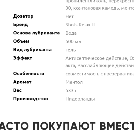
пропиленгликоль, перекрест
30, ксантановая камедь, мент
Дозатор
Нет
Бренд
Shots Relax IT
Основа лубриканта
Вода
Объем
500 мл
Вид лубриканта
гель
Эффект
Антисептическое действие, 
акта, Расслабляющее действ
Особенности
совместимость с презерватив
Аромат
Ментол
Вес
533 г
Производство
Нидерланды
АСТО ПОКУПАЮТ ВМЕС