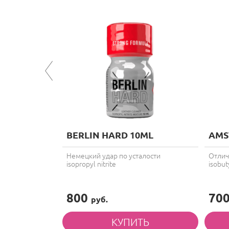
BERLIN HARD 10ML
AMS
сай!
Немецкий удар по усталости
Отлич
isopropyl nitrite
isobuty
800
70
руб.