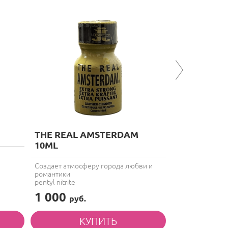
ХИТ!
THE REAL AMSTERDAM
KAN'IN 10
10ML
О, Семпай! Яме
isobutyl nitrite
Создает атмосферу города любви и
романтики
pentyl nitrite
1 000
800
руб.
руб.