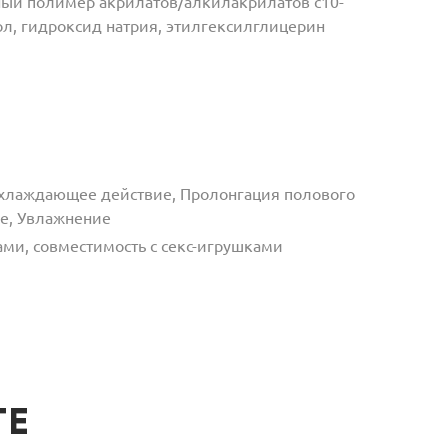
ный полимер акрилатов/алкилакрилатов c10-
ол, гидроксид натрия, этилгексилглицерин
Охлаждающее действие, Пролонгация полового
ие, Увлажнение
ами, совместимость с секс-игрушками
ТЕ