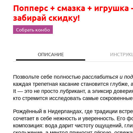
Попперс + смазка + игрушка 
забирай скидку!
Собрать комбо
ОПИСАНИЕ
ИНСТРУК
Позвольте себе полностью
расслабиться и по
каждая трепетная касание становится глубже, 
It — это не просто лубрикант, а эликсир довер
кто стремится исследовать самые сокровенные 
Рождённый в Нидерландах, где традиции встре
сочетает в себе нежность и уверенность. Его
композиция: вода дарит чистоту ощущений, гл
скольжение, а ментол приносит лёгкую, освежа