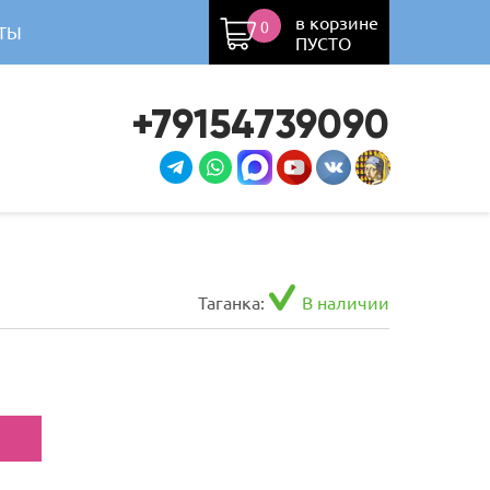
в корзине
0
ТЫ
ПУСТО
+79154739090
Таганка:
В наличии