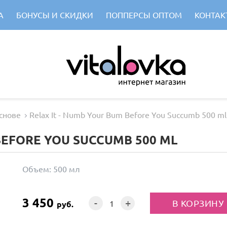
А
БОНУСЫ И СКИДКИ
ПОППЕРСЫ ОПТОМ
КОНТАК
снове
Relax It - Numb Your Bum Before You Succumb 500 ml
BEFORE YOU SUCCUMB 500 ML
Объем:
500 мл
3 450
-
+
руб.