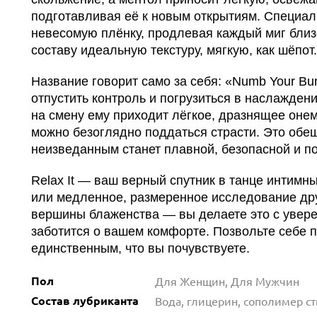
подготавливая её к новым открытиям. Специал
невесомую плёнку, продлевая каждый миг близ
составу идеальную текстуру, мягкую, как шёпот.
Название говорит само за себя: «Numb Your B
отпустить контроль и погрузиться в наслаждени
на смену ему приходит лёгкое, дразнящее оне
можно безоглядно поддаться страсти. Это обещ
неизведанным станет плавной, безопасной и п
Relax It — ваш верный спутник в танце интимны
или медленное, размеренное исследование друг
вершины блаженства — вы делаете это с увере
заботится о вашем комфорте. Позвольте себе п
единственным, что вы почувствуете.
Пол
Для Женщин, Для Мужчин
Состав лубриканта
Вода, глицерин, сополимер с