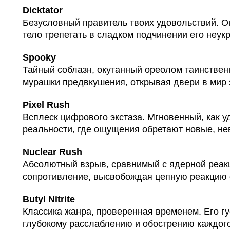
Dicktator
Безусловный правитель твоих удовольствий. Он
тело трепетать в сладком подчинении его неук
Spooky
Тайный соблазн, окутанный ореолом таинствен
мурашки предвкушения, открывая двери в мир
Pixel Rush
Всплеск цифрового экстаза. Мгновенный, как уд
реальности, где ощущения обретают новые, н
Nuclear Rush
Абсолютный взрыв, сравнимый с ядерной реакц
сопротивление, высвобождая цепную реакцию 
Butyl Nitrite
Классика жанра, проверенная временем. Его г
глубокому расслаблению и обострению каждого