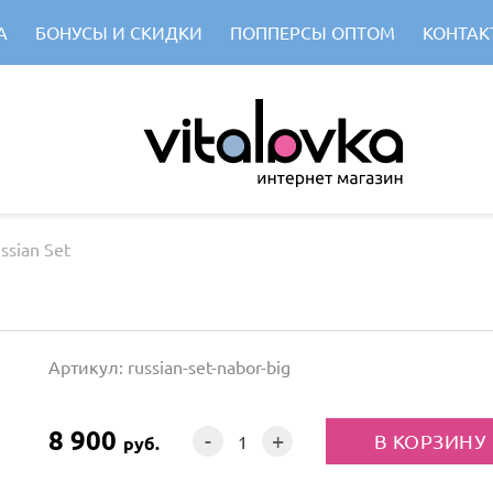
А
БОНУСЫ И СКИДКИ
ПОППЕРСЫ ОПТОМ
КОНТАК
ssian Set
Артикул: russian-set-nabor-big
8 900
-
+
руб.