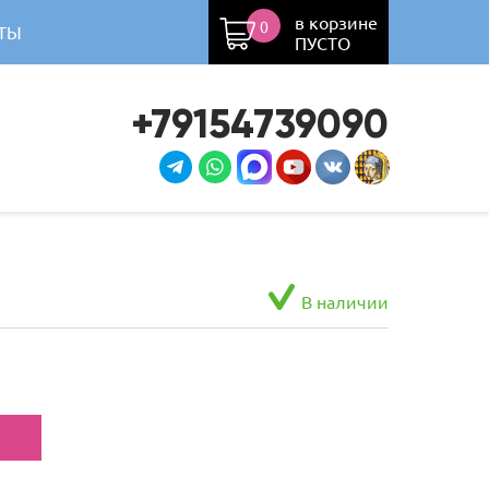
в корзине
0
ТЫ
ПУСТО
+79154739090
В наличии