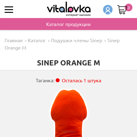
0
Каталог продукции
Главная
Каталог
Подушки члены Sinep
Sinep
Orange M
SINEP ORANGE M
Таганка:
Осталась 1 штука