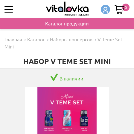
0
Каталог продукции
Главная
Каталог
Наборы попперсов
V Teme Set
Mini
НАБОР V TEME SET MINI
В наличии