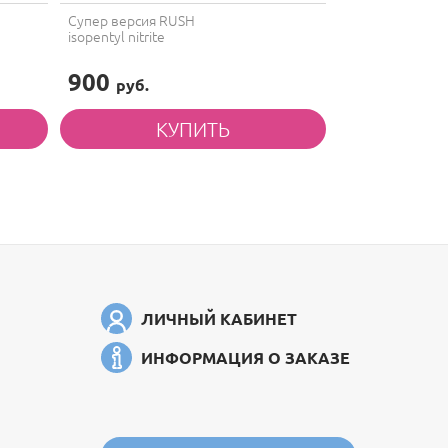
Супер версия RUSH
Ваш верный сою
isopentyl nitrite
незабываемые 
ultramyl
900
1 300
руб.
руб.
ЛИЧНЫЙ КАБИНЕТ
ИНФОРМАЦИЯ О ЗАКАЗЕ