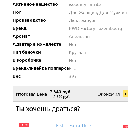
Активное вещество
isopentyl nitrite
Пол
Для Женщин, Для Мужчин
Производство
Люксембург
Бренд
PWD Factory Luxembourg
Аромат
Апельсин
Адаптер в комплекте
Нет
Тип баночки
Круглая
В коробочке
Нет
Бренд-линейка попперса
Fist
Вес
39 г
7 340 руб.
Итоговая цена
Экономия
1
8 650 руб.
Ты хочешь драться?
Fist IT Extra Thick
- 15%
- 