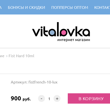
А
БОНУСЫ И СКИДКИ
ПОППЕРСЫ ОПТОМ
КОНТАК
ие
Fist Hard 10ml
Артикул: fistfrench-10-lux
900
-
+
руб.