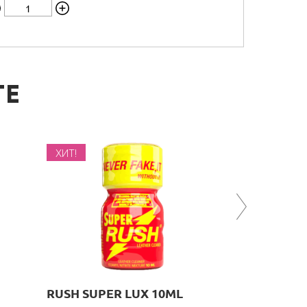
ТЕ
ХИТ!
ХИТ!
RUSH SUPER LUX 10ML
COMRADE 