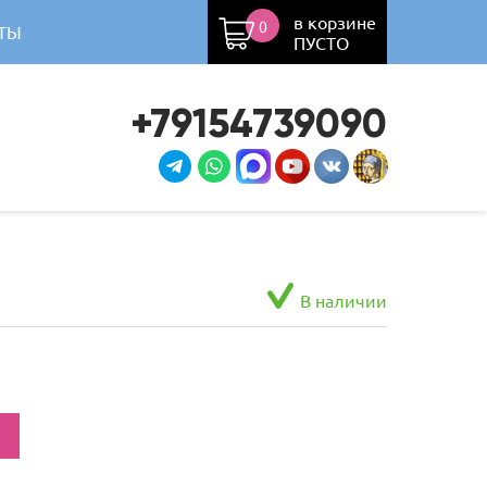
в корзине
0
ТЫ
ПУСТО
+79154739090
В наличии