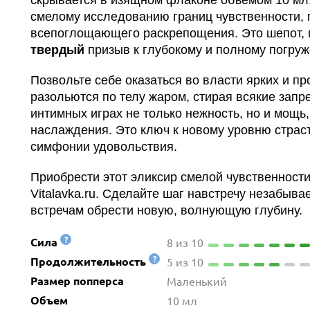
скрывается в изящном флаконе объёмом 10 мл
смелому исследованию границ чувственности, 
всепоглощающего раскрепощения. Это шепот,
твердый
призыв к глубокому и полному погруж
Позвольте себе оказаться во власти ярких и 
разольются по телу жаром, стирая всякие запрет
интимных играх не только нежность, но и мощь,
наслаждения. Это ключ к новому уровню страст
симфонии удовольствия.
Приобрести этот эликсир смелой чувственности
Vitalavka.ru. Сделайте шаг навстречу незабыв
встречам обрести новую, волнующую глубину.
?
Сила
8 из 10
?
Продолжительность
5 из 10
Размер попперса
Маленький
Объем
10 мл