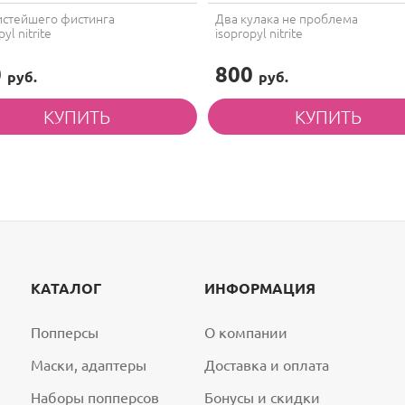
2 930 руб.
истейшего фистинга
Два кулака не проблема
yl nitrite
isopropyl nitrite
0
800
руб.
руб.
7 из 10
Fist IT Extra Thick Special
- 15%
Edition 500ml
Fist IT Extra Thick
Special...
3 850 руб.
3 270 руб.
8 из 10
Fist IT Extra Thick Rainbow
- 15%
Edition 500 ml
КАТАЛОГ
ИНФОРМАЦИЯ
Fist IT Extra Thick
Rainbow...
Попперсы
О компании
3 900 руб.
3 310 руб.
Маски, адаптеры
Доставка и оплата
9 из 10
Fist IT Extra Thick
- 15%
Наборы попперсов
Бонусы и скидки