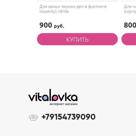
 борьбе за
Для самых черных дел в фистинге
Для ч
isopentyl nitrite
isoprop
900
80
руб.
+79154739090