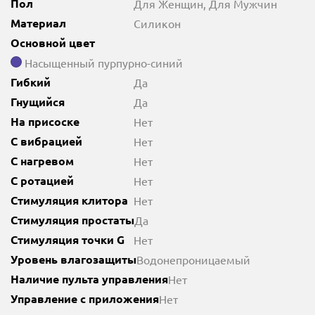
Пол
Для Женщин, Для Мужчин
Материал
Силикон
Основной цвет
Насыщенный пурпурно-синий
Гибкий
Да
Гнущийся
Да
На присоске
Нет
С вибрацией
Нет
С нагревом
Нет
С ротацией
Нет
Стимуляция клитора
Нет
Стимуляция простаты
Да
Стимуляция точки G
Нет
Уровень влагозащиты
Водонепроницаемый
Наличие пульта управления
Нет
Управление с приложения
Нет