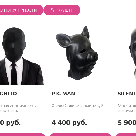
О ПОПУЛЯРНОСТИ
ФИЛЬТР
GNITO
PIG MAN
SILEN
тная анонимность
Хрюкай, люби, доминируй.
Молчи, л
зких игр.
погружен
0 руб.
4 400 руб.
5 900