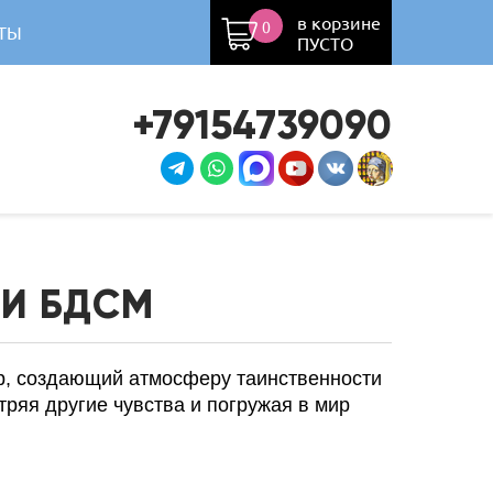
в корзине
0
ТЫ
ПУСТО
+79154739090
 И БДСМ
ар, создающий атмосферу таинственности
тряя другие чувства и погружая в мир