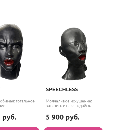
T
SPEECHLESS
юбимая: тотальное
Молчаливое искушение:
ие.
заткнись и наслаждайся.
 руб.
5 900 руб.