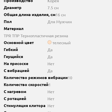
Производство
Корея
Диаметр
7.5 см
Общая длина изделия, см
16 см
Пол
Для Мужчин
Материал
TPR ТПР Термопластичная резина
Основной цвет
телесный
Гибкий
Да
Гнущийся
Да
На присоске
Нет
С вибрацией
Да
Количество режимов вибрации
10
Количество скоростей
1
С нагревом
Нет
С ротацией
Нет
Стимуляция клитора
Нет