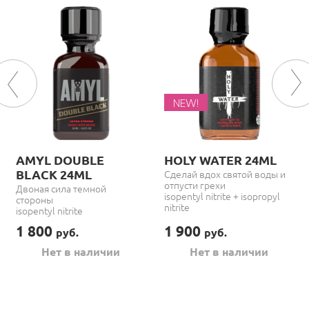
NEW!
AMYL DOUBLE
HOLY WATER 24ML
BLACK 24ML
Сделай вдох святой воды и
отпусти грехи
Двоная сила темной
isopentyl nitrite + isopropyl
стороны
nitrite
isopentyl nitrite
1 800
1 900
руб.
руб.
Нет в наличии
Нет в наличии