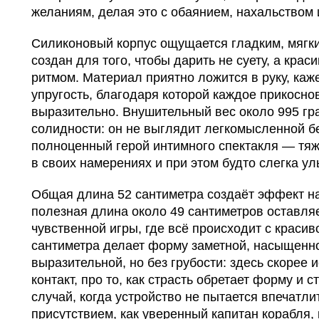
желаниям, делая это с обаянием, нахальством 
Силиконовый корпус ощущается гладким, мягки
создан для того, чтобы дарить не суету, а кра
ритмом. Материал приятно ложится в руку, каж
упругость, благодаря которой каждое прикосн
выразительно. Внушительный вес около 995 гр
солидности: он не выглядит легкомысленной б
полноценный герой интимного спектакля — тя
в своих намерениях и при этом будто слегка 
Общая длина 52 сантиметра создаёт эффект н
полезная длина около 49 сантиметров оставля
чувственной игры, где всё происходит с красив
сантиметра делает форму заметной, насыщенн
выразительной, но без грубости: здесь скорее 
контакт, про то, как страсть обретает форму и 
случай, когда устройство не пытается впечатл
присутствием, как уверенный капитан корабля, 