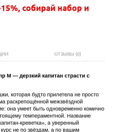
-15%, собирай набор и
ЦИИ
ОТЗЫВЫ
(0)
mp M — дерзкий капитан страсти с
шки, которая будто прилетела не просто
сьма раскрепощённой межзвёздной
ние: она умеет быть одновременно комично
стоящему темпераментной. Название
капитан-креветка», а уверенный
курс не по звёздам, а по вашим