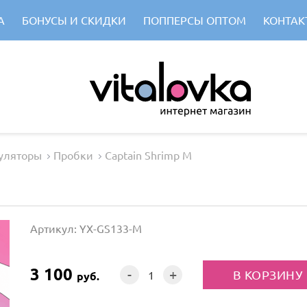
А
БОНУСЫ И СКИДКИ
ПОППЕРСЫ ОПТОМ
КОНТАК
уляторы
Пробки
Captain Shrimp M
Артикул: YX-GS133-M
3 100
-
+
руб.