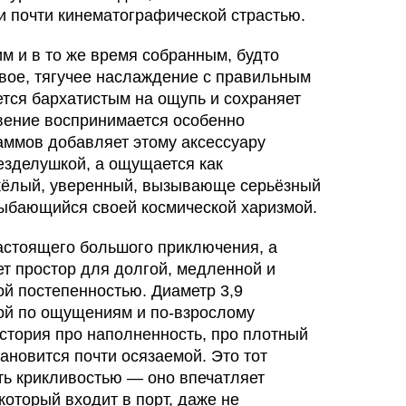
и почти кинематографической страстью.
м и в то же время собранным, будто
сивое, тягучее наслаждение с правильным
ется бархатистым на ощупь и сохраняет
овение воспринимается особенно
аммов добавляет этому аксессуару
езделушкой, а ощущается как
жёлый, уверенный, вызывающе серьёзный
улыбающийся своей космической харизмой.
астоящего большого приключения, а
ет простор для долгой, медленной и
ой постепенностью. Диаметр 3,9
ой по ощущениям и по-взрослому
история про наполненность, про плотный
становится почти осязаемой. Это тот
ить крикливостью — оно впечатляет
который входит в порт, даже не