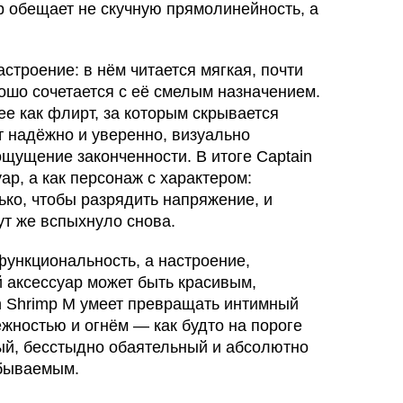
р обещает не скучную прямолинейность, а
троение: в нём читается мягкая, почти
ошо сочетается с её смелым назначением.
ее как флирт, за которым скрывается
т надёжно и уверенно, визуально
щущение законченности. В итоге Captain
ар, а как персонаж с характером:
ко, чтобы разрядить напряжение, и
ут же вспыхнуло снова.
функциональность, а настроение,
 аксессуар может быть красивым,
n Shrimp M умеет превращать интимный
жностью и огнём — как будто на пороге
ый, бесстыдно обаятельный и абсолютно
абываемым.