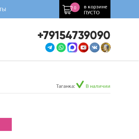
в корзине
0
ТЫ
ПУСТО
+79154739090
Таганка:
В наличии