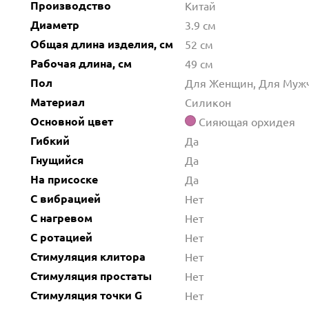
Производство
Китай
Диаметр
3.9 см
Общая длина изделия, см
52 см
Рабочая длина, см
49 см
Пол
Для Женщин, Для Муж
Материал
Силикон
Основной цвет
Сияющая орхидея
Гибкий
Да
Гнущийся
Да
На присоске
Да
С вибрацией
Нет
С нагревом
Нет
С ротацией
Нет
Стимуляция клитора
Нет
Стимуляция простаты
Нет
Стимуляция точки G
Нет