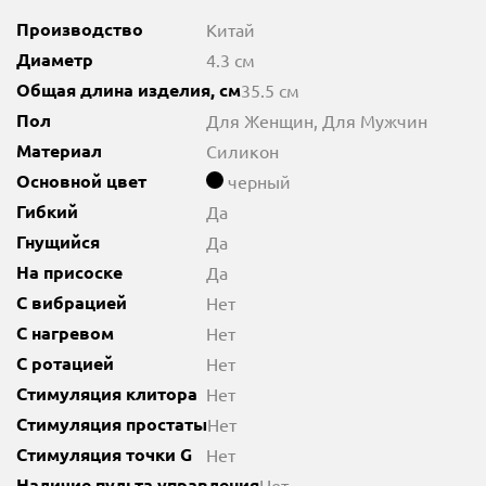
Производство
Китай
Диаметр
4.3 см
Общая длина изделия, см
35.5 см
Пол
Для Женщин, Для Мужчин
Материал
Силикон
Основной цвет
черный
Гибкий
Да
Гнущийся
Да
На присоске
Да
С вибрацией
Нет
С нагревом
Нет
С ротацией
Нет
Стимуляция клитора
Нет
Стимуляция простаты
Нет
Стимуляция точки G
Нет
Наличие пульта управления
Нет