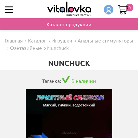
0
Каталог продукции
Главная
Каталог
Игрушки
Анальные стимуляторы
Фантазийные
Nunchuck
NUNCHUCK
Таганка:
В наличии