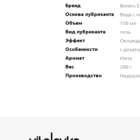
Бренд
Boners E
Основа лубриканта
Вода с 
Объем
150 мл
Вид лубриканта
гель
Эффект
Охлажда
Особенности
с дозат
Аромат
Мята
Вес
200 г
Производство
Нидерл