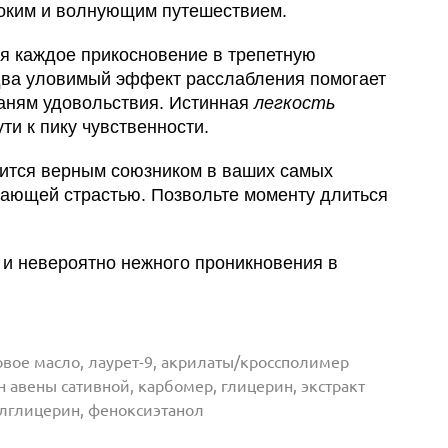
боким и волнующим путешествием.
я каждое прикосновение в трепетную
едва уловимый эффект расслабления помогает
раням удовольствия. Истинная
легкость
ти к пику чувственности.
вится верным союзником в ваших самых
лающей страстью. Позвольте моменту длиться
о и невероятно нежного проникновения в
овое масло, лаурет-9, акрилаты/кроссполимер
 авены сативной, карбомер, глицерин, экстракт
илглицерин, феноксиэтанол