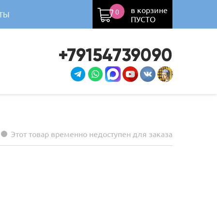
в корзине
0
ТЫ
ПУСТО
+79154739090
Этот товар временно недоступен для заказа