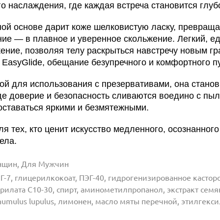
го наслаждения, где каждая встреча становится глу
ой основе дарит коже шелковистую ласку, превраща
ие — в плавное и уверенное скольжение. Легкий, 
ение, позволяя телу раскрыться навстречу новым г
 EasyGlide, обещание безупречного и комфортного пу
ой для использования с презервативами, она стано
где доверие и безопасность сливаются воедино с пы
оставаться яркими и безмятежными.
для тех, кто ценит искусство медленного, осознанног
ела.
нщин, Для Мужчин
ЭГ-7, глицерилкокоат, ПЭГ-40, гидрогенизированное кастор
рилата С10-30, спирт, аминометилпропанол, экстракт семян
umulus lupulus, лимонен, масло мяты перечной, этилгекс