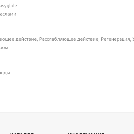
asyglide
маслами
ющее действие, Расслабляющее действие, Регенерация,
ором
анды