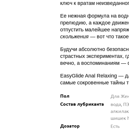
ключ к вратам неизведанно
Ее нежная формула на водн
прелюдию, а каждое движен
отпустить малейшее напряж
скольжения
— вот что такое
Будучи абсолютно безопасн
страстных экспериментах, 
вечно, а воспоминаниям — 
EasyGlide Anal Relaxing — 
самые сокровенные тайны т
Пол
Для Же
Состав лубриканта
вода, П
алкилак
шишек h
Дозатор
Есть