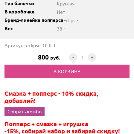
Тип баночки
Круглая
В коробочке
Нет
Бренд-линейка попперса
Eclipse
Вес
38 г
Артикул: eclipse-10-lcd
800
-
+
руб.
Смазка + попперс - 10% скидка,
добавляй!
Собрать комбо
Попперс + смазка + игрушка
-15%, собирай набор и забирай скидку!