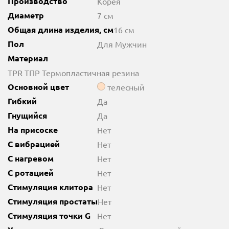
Производство
Корея
Диаметр
7 см
Общая длина изделия, см
16 см
Пол
Для Мужчин
Материал
TPR ТПР Термопластичная резина
Основной цвет
телесный
Гибкий
Да
Гнущийся
Да
На присоске
Нет
С вибрацией
Нет
С нагревом
Нет
С ротацией
Нет
Стимуляция клитора
Нет
Стимуляция простаты
Нет
Стимуляция точки G
Нет