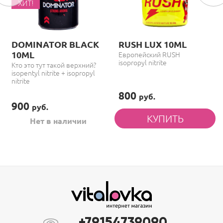
ХИТ!
DOMINATOR BLACK
RUSH LUX 10ML
10ML
Европейский RUSH
isopropyl nitrite
Кто это тут такой верхний?
isopentyl nitrite + isopropyl
nitrite
800
руб.
900
руб.
Нет в наличии
+79154739090