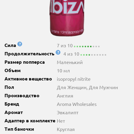
?
Сила
7 из 10
?
Продолжительность
4 из 10
Размер попперса
Маленький
Объем
10 мл
Активное вещество
isopropyl nitrite
Пол
Для Женщин, Для Мужчин
Производство
Англия
Бренд
Aroma Wholesales
Аромат
Эвкалипт
Адаптер в комплекте
Нет
Тип баночки
Круглая