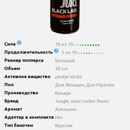
?
Сила
10 из 10
?
Продолжительность
5 из 10
Размер попперса
Большой
Объем
30 мл
Активное вещество
pentyl nitrite
Пол
Для Женщин, Для Мужчин
Производство
Канада
Бренд
Jungle Juice Locker Room
Аромат
Апельсин
Адаптер в комплекте
Нет
Тип баночки
Круглая