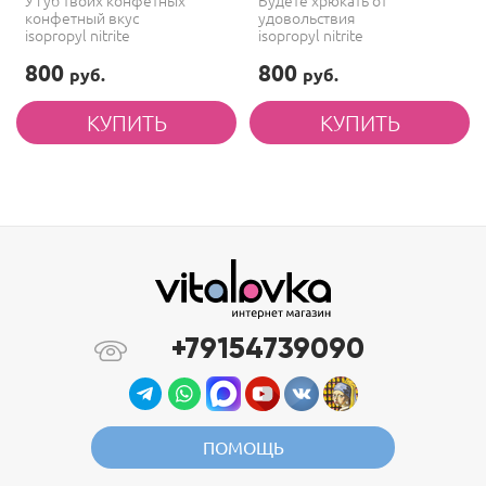
У губ твоих конфетных
Будете хрюкать от
конфетный вкус
удовольствия
isopropyl nitrite
isopropyl nitrite
800
800
руб.
руб.
+79154739090
ПОМОЩЬ