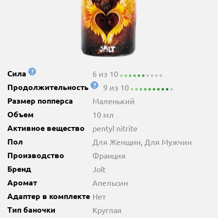
?
Сила
6 из 10
?
Продолжительность
9 из 10
Размер попперса
Маленький
Объем
10 мл
Активное вещество
pentyl nitrite
Пол
Для Женщин, Для Мужчин
Производство
Франция
Бренд
Jolt
Аромат
Апельсин
Адаптер в комплекте
Нет
Тип баночки
Круглая