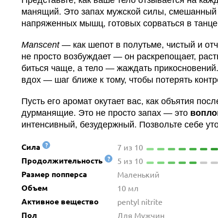
Представьте, как ваше тело отзывается на ка
манящий. Это запах мужской силы, смешанный
напряженных мышц, готовых сорваться в танце
Manscent
— как шепот в полутьме, чистый и от
не просто возбуждает — он раскрепощает, раст
биться чаще, а тело — жаждать прикосновений
вдох — шаг ближе к тому, чтобы потерять контр
Пусть его аромат окутает вас, как объятия посл
дурманящие. Это не просто запах — это
вопло
интенсивный, безудержный. Позвольте себе уто
?
Сила
7 из 10
?
Продолжительность
5 из 10
Размер попперса
Маленький
Объем
10 мл
Активное вещество
pentyl nitrite
Пол
Для Мужчин