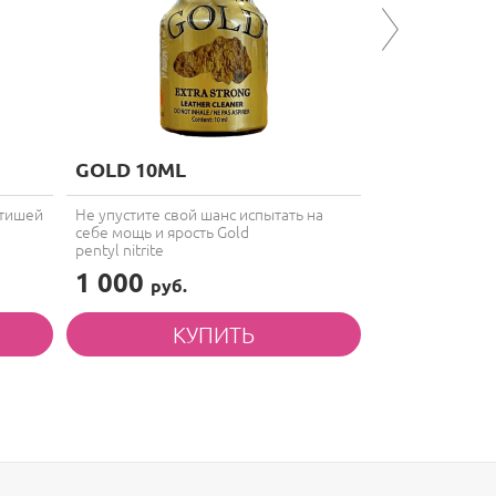
GOLD 10ML
SLAVE 10M
етишей
Не упустите свой шанс испытать на
Для самых пок
себе мощь и ярость Gold
isopentyl nitrite
pentyl nitrite
1 000
900
руб.
руб.