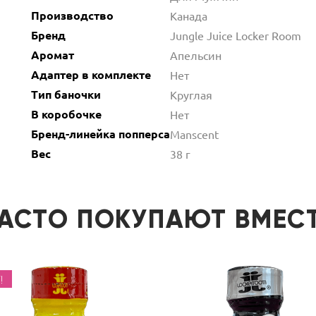
Производство
Канада
Бренд
Jungle Juice Locker Room
Аромат
Апельсин
Адаптер в комплекте
Нет
Тип баночки
Круглая
В коробочке
Нет
Бренд-линейка попперса
Manscent
Вес
38 г
АСТО ПОКУПАЮТ ВМЕС
!