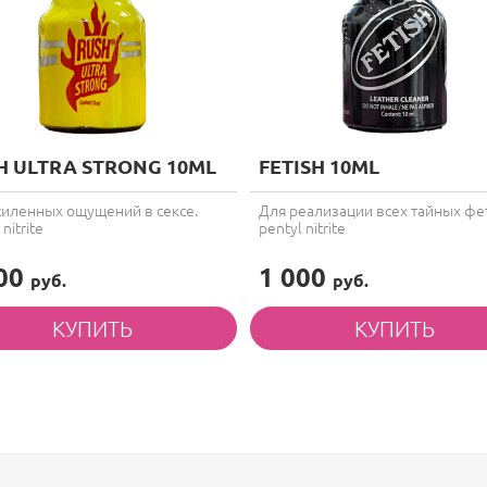
H ULTRA STRONG 10ML
FETISH 10ML
силенных ощущений в сексе.
Для реализации всех тайных ф
nitrite
pentyl nitrite
000
1 000
руб.
руб.