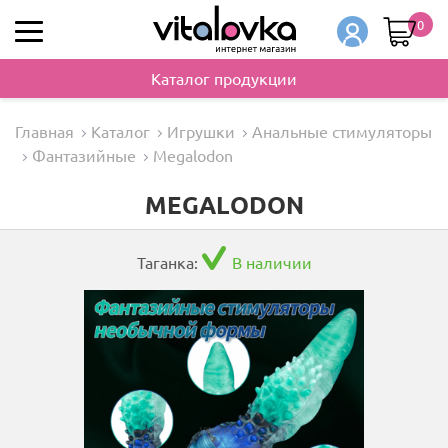
0
Каталог продукции
Главная
Каталог
Игрушки
Анальные стимуляторы
Фантазийные
Megalodon
MEGALODON
Таганка:
В наличии