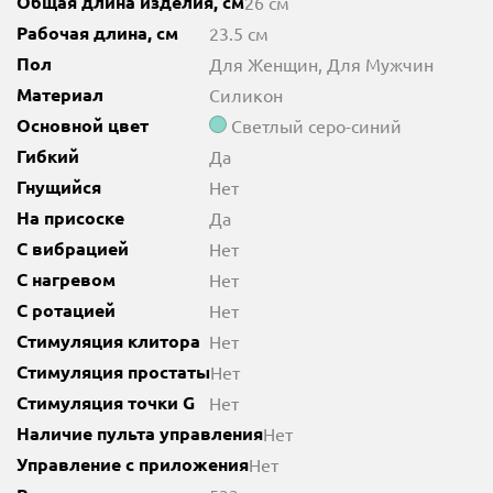
Общая длина изделия, см
26 см
Рабочая длина, см
23.5 см
Пол
Для Женщин, Для Мужчин
Материал
Силикон
Основной цвет
Светлый серо-синий
Гибкий
Да
Гнущийся
Нет
На присоске
Да
С вибрацией
Нет
С нагревом
Нет
С ротацией
Нет
Стимуляция клитора
Нет
Стимуляция простаты
Нет
Стимуляция точки G
Нет
Наличие пульта управления
Нет
Управление с приложения
Нет