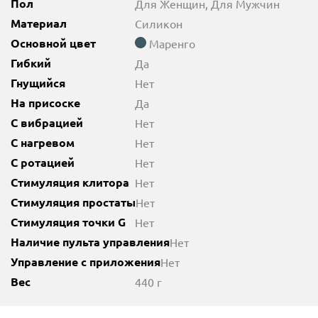
Пол
Для Женщин, Для Мужчин
Материал
Силикон
Основной цвет
Маренго
Гибкий
Да
Гнущийся
Нет
На присоске
Да
С вибрацией
Нет
С нагревом
Нет
С ротацией
Нет
Стимуляция клитора
Нет
Стимуляция простаты
Нет
Стимуляция точки G
Нет
Наличие пульта управления
Нет
Управление с приложения
Нет
Вес
440 г