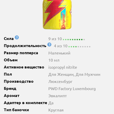
?
Сила
9 из 10
?
Продолжительность
4 из 10
Размер попперса
Маленький
Объем
10 мл
Активное вещество
isopropyl nitrite
Пол
Для Женщин, Для Мужчин
Производство
Люксембург
Бренд
PWD Factory Luxembourg
Аромат
Эвкалипт
Адаптер в комплекте
Да
Тип баночки
Круглая