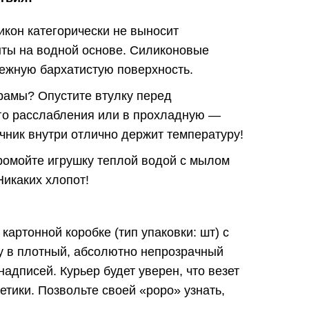
кон категорически не выносит
нты на водной основе. Силиконовые
нежную бархатистую поверхность.
рамы? Опустите втулку перед
го расслабления или в прохладную —
чник внутри отлично держит температуру!
ромойте игрушку теплой водой с мылом
икаких хлопот!
картонной коробке (тип упаковки: шт) с
у в плотный, абсолютно непрозрачный
адписей. Курьер будет уверен, что везет
тики. Позвольте своей «popo» узнать,