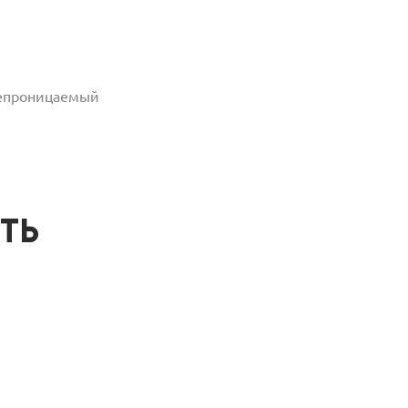
епроницаемый
ТЬ