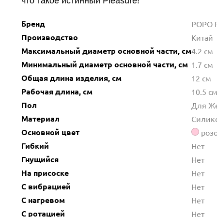
что такое истинный Pleasure!
Бренд
POPO P
Производство
Китай
Максимальный диаметр основной части, см
4.2 см
Минимальный диаметр основной части, см
1.7 см
Общая длина изделия, см
12 см
Рабочая длина, см
10.5 с
Пол
Для Ж
Материал
Силик
Основной цвет
роз
Гибкий
Нет
Гнущийся
Нет
На присоске
Нет
С вибрацией
Нет
С нагревом
Нет
С ротацией
Нет