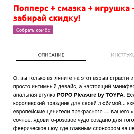
Попперс + смазка + игрушка 
забирай скидку!
Собрать комбо
ОПИСАНИЕ
ИНСТРУК
О, вы только взгляните на этот взрыв страсти 
просто интимный девайс, а настоящий манифес
анальная втулка
POPO Pleasure by TOYFA
. Е
королевский праздник для своей любимой... кхм
европейские ценители прекрасного — вашего «p
сочное, ядовито-розовое чудо создано для тог
феерическое шоу, где главным спонсором ваш