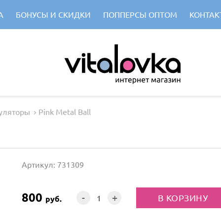
А
БОНУСЫ И СКИДКИ
ПОППЕРСЫ ОПТОМ
КОНТАК
уляторы
Pink Metal Ball
Артикул: 731309
800
-
+
руб.