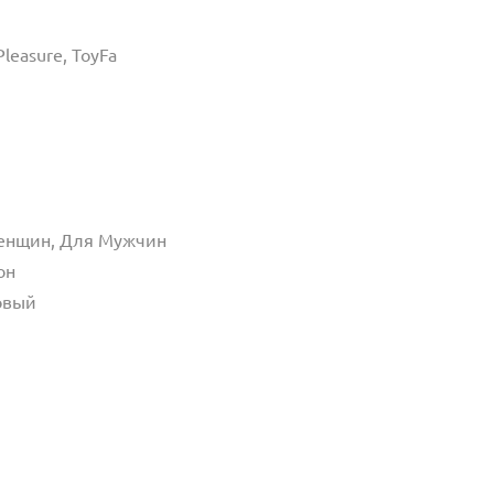
leasure, ToyFa
м
енщин, Для Мужчин
он
овый