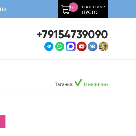
в корзине
0
ТЫ
ПУСТО
+79154739090
Таганка:
В наличии