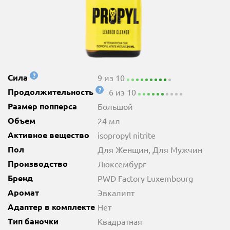
?
Сила
9 из 10
?
Продолжительность
6 из 10
Размер попперса
Большой
Объем
24 мл
Активное вещество
isopropyl nitrite
Пол
Для Женщин, Для Мужчин
Производство
Люксембург
Бренд
PWD Factory Luxembourg
Аромат
Эвкалипт
Адаптер в комплекте
Нет
Тип баночки
Квадратная