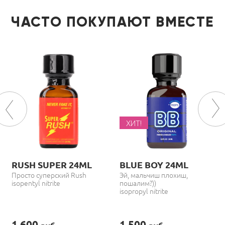
ЧАСТО ПОКУПАЮТ ВМЕСТЕ
ХИТ!
RUSH SUPER 24ML
BLUE BOY 24ML
Просто суперский Rush
Эй, мальчиш плохиш,
isopentyl nitrite
пошалим?))
isopropyl nitrite
1 600
1 500