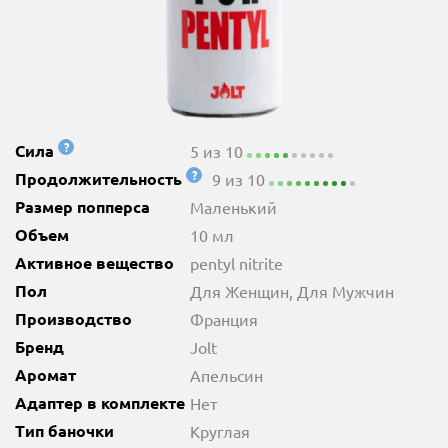
?
Сила
5 из 10
?
Продолжительность
9 из 10
Размер попперса
Маленький
Объем
10 мл
Активное вещество
pentyl nitrite
Пол
Для Женщин, Для Мужчин
Производство
Франция
Бренд
Jolt
Аромат
Апельсин
Адаптер в комплекте
Нет
Тип баночки
Круглая