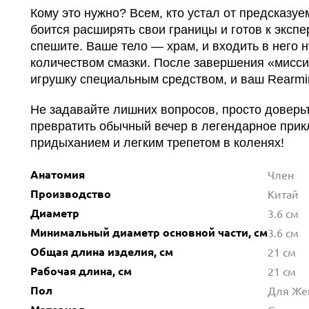
Кому это нужно? Всем, кто устал от предсказуе
боится расширять свои границы и готов к эксп
спешите. Ваше тело — храм, и входить в него
количеством смазки. После завершения «мисси
игрушку специальным средством, и ваш Rearmin
Не задавайте лишних вопросов, просто доверьте
превратить обычный вечер в легендарное прик
придыханием и легким трепетом в коленях!
Анатомия
Член
Производство
Китай
Диаметр
3.6 см
Минимальный диаметр основной части, см
3.6 см
Общая длина изделия, см
21 см
Рабочая длина, см
21 см
Пол
Для Же