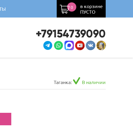
в корзине
0
ТЫ
ПУСТО
+79154739090
Таганка:
В наличии