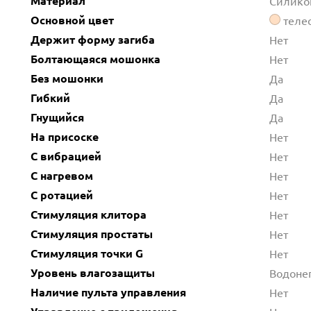
Материал
Силико
Основной цвет
теле
Держит форму загиба
Нет
Болтающаяся мошонка
Нет
Без мошонки
Да
Гибкий
Да
Гнущийся
Да
На присоске
Нет
С вибрацией
Нет
С нагревом
Нет
С ротацией
Нет
Стимуляция клитора
Нет
Стимуляция простаты
Нет
Стимуляция точки G
Нет
Уровень влагозащиты
Водоне
Наличие пульта управления
Нет