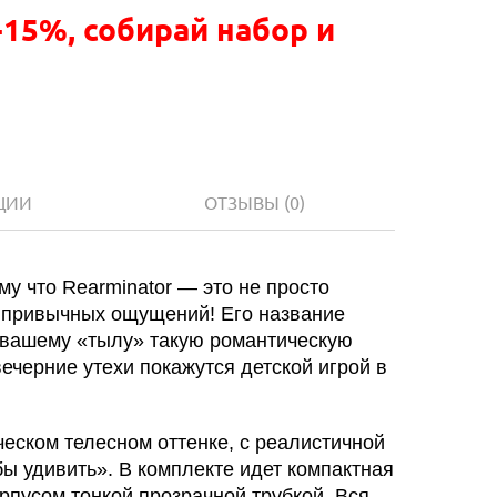
-15%, собирай набор и
ЦИИ
ОТЗЫВЫ
(0)
му что Rearminator — это не просто
х привычных ощущений! Его название
ть вашему «тылу» такую романтическую
ечерние утехи покажутся детской игрой в
еском телесном оттенке, с реалистичной
обы удивить». В комплекте идет компактная
рпусом тонкой прозрачной трубкой. Вся