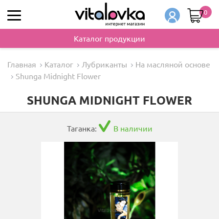
0
Каталог продукции
Главная
Каталог
Лубриканты
На масляной основе
Shunga Midnight Flower
SHUNGA MIDNIGHT FLOWER
Таганка:
В наличии