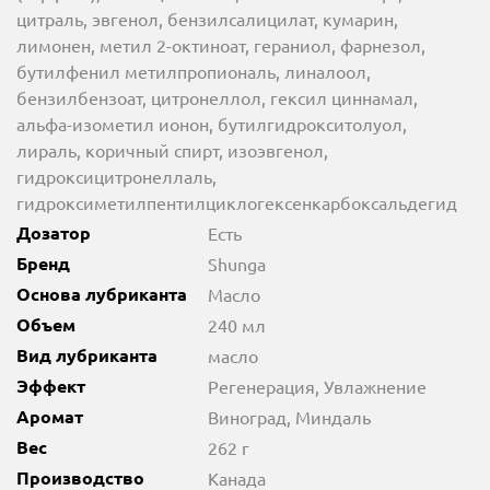
цитраль, эвгенол, бензилсалицилат, кумарин,
лимонен, метил 2-октиноат, гераниол, фарнезол,
бутилфенил метилпропиональ, линалоол,
бензилбензоат, цитронеллол, гексил циннамал,
альфа-изометил ионон, бутилгидрокситолуол,
лираль, коричный спирт, изоэвгенол,
гидроксицитронеллаль,
гидроксиметилпентилциклогексенкарбоксальдегид
Дозатор
Есть
Бренд
Shunga
Основа лубриканта
Масло
Объем
240 мл
Вид лубриканта
масло
Эффект
Регенерация, Увлажнение
Аромат
Виноград, Миндаль
Вес
262 г
Производство
Канада