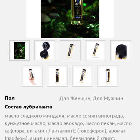
Пол
Для Женщин, Для Мужчин
Состав лубриканта
масло сладкого миндаля, масло семян винограда,
кунжутное масло, масло авокадо, масло пекан, масло
сафлора, витамин / витамин Е (токоферол), аромат
(парфюм), амил циннамал, бензиловый спирт,