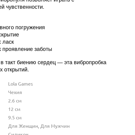
ей чувственности.
авного погружения
скрытие
х ласк
к проявление заботы
 в такт биению сердец — эта вибропробка
х открытий.
Lola Games
Чехия
2.6 см
12 см
9.5 см
Для Женщин, Для Мужчин
Силикон