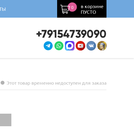
в корзине
0
ТЫ
ПУСТО
+79154739090
Этот товар временно недоступен для заказа