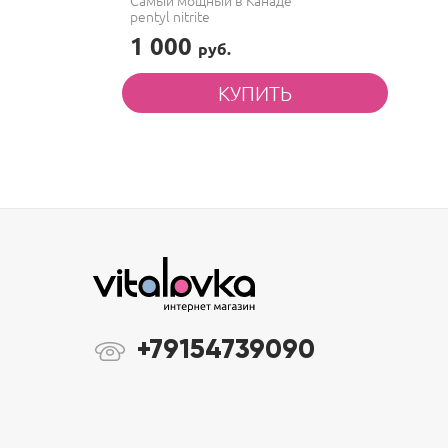
Самый мощный в Канаде
pentyl nitrite
1 000
руб.
+79154739090