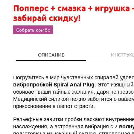
Попперс + смазка + игрушка 
забирай скидку!
Собрать комбо
ОПИСАНИЕ
ИНСТРУК
Погрузитесь в мир чувственных спиралей удов
вибропробкой Spiral Anal Plug
. Этот изящный
обвивает ваши тайные желания, даря непревз
Медицинский силикон нежно заботится о ваше
прикосновение в шепот страсти.
Рельефные завитки пробки ласкают внутренние
наслаждения, а встроенная вибрация с
7 вол
подготовку в изысканный ритуал. Отделяемая в