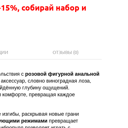
-15%, собирай набор и
ЦИИ
ОТЗЫВЫ
(0)
ольствия с
розовой фигурной анальной
 аксессуар, словно виноградная лоза,
ойдённую глубину ощущений.
м комфорте, превращая каждое
 изгибы, раскрывая новые грани
нующими режимами
превращает
ибропуля позволяет играть с