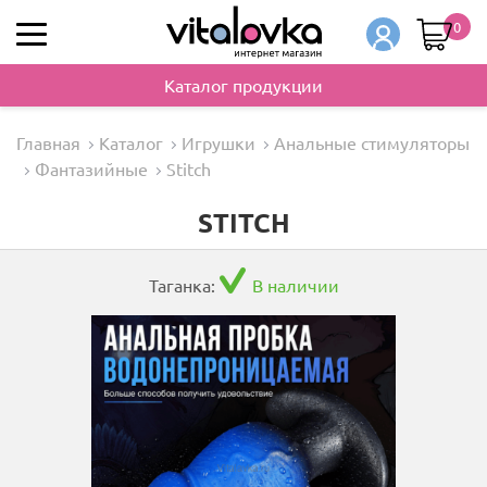
0
Каталог продукции
Главная
Каталог
Игрушки
Анальные стимуляторы
Фантазийные
Stitch
STITCH
Таганка:
В наличии