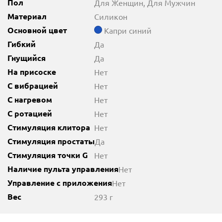
Пол
Для Женщин, Для Мужчин
Материал
Силикон
Основной цвет
Капри синий
Гибкий
Да
Гнущийся
Да
На присоске
Нет
С вибрацией
Нет
С нагревом
Нет
С ротацией
Нет
Стимуляция клитора
Нет
Стимуляция простаты
Да
Стимуляция точки G
Нет
Наличие пульта управления
Нет
Управление с приложения
Нет
Вес
293 г