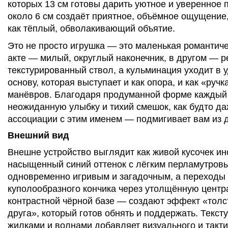
которых 13 см готовы дарить уютное и уверенное 
около 6 см создаёт приятное, объёмное ощущение
как тёплый, обволакивающий объятие.
Это не просто игрушка — это маленькая романтиче
акте — милый, округлый наконечник, в другом —
текстурированный ствол, а кульминация уходит в
основу, которая выступает и как опора, и как «ручк
манёвров. Благодаря продуманной форме каждый 
неожиданную улыбку и тихий смешок, как будто даж
ассоциации с этим именем — подмигивает вам из д
Внешний вид
Внешне устройство выглядит как живой кусочек ин
насыщенный синий оттенок с лёгким перламутровы
одновременно игривым и загадочным, а переход
куполообразного кончика через утолщённую центра
контрастной чёрной базе — создают эффект «толс
друга», который готов обнять и поддержать. Текст
жилками и волнами добавляет визуального и такти