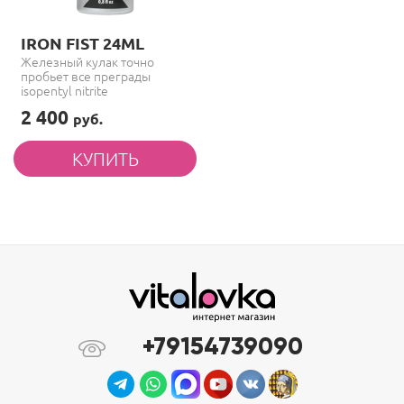
IRON FIST 24ML
Железный кулак точно
пробьет все преграды
isopentyl nitrite
2 400
руб.
+79154739090