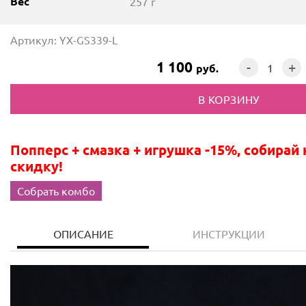
Вес
257 г
Артикул: YX-GS339-L
1 100
-
+
руб.
Попперс + смазка + игрушка -15%, собирай 
скидку!
Собрать комбо
ОПИСАНИЕ
ИНСТРУКЦИИ