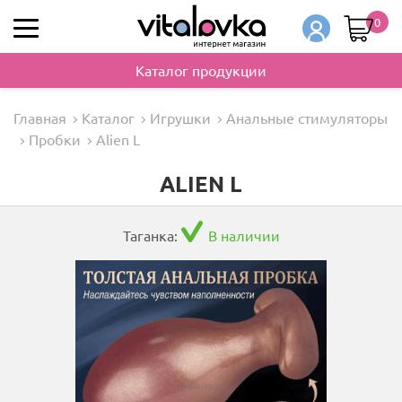
0
Каталог продукции
Главная
Каталог
Игрушки
Анальные стимуляторы
Пробки
Alien L
ALIEN L
Таганка:
В наличии