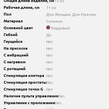
Общая длина изделия, см
13 см
Рабочая длина, см
11 см
Пол
Для Женщин, Для Мужчин
Материал
Силикон
Основной цвет
бордовый
Гибкий
Да
Гнущийся
Нет
На присоске
Нет
С вибрацией
Нет
С нагревом
Нет
С ротацией
Нет
Стимуляция клитора
Нет
Стимуляция простаты
Нет
Стимуляция точки G
Нет
Наличие пульта управления
Нет
Управление с приложения
Нет