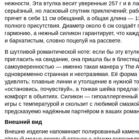
нежности. Эта втулка весит уверенные 257 г и в 
серьёзный, но ласковый спутник приключений; раб
прячет в себе 11 см обещаний, а общая длина — 1
полного присутствия. Диаметр около 6 см создаёт
гармонию, а нежный силикон гарантирует, что кажд
и бархатистым, словно поцелуй на рассвете.
В шутливой романтической ноте: если бы эту втул
пригласить на свидание, она пришла бы в блестя
самоуверенностью — именно такая манера у The Al
одновременно странная и неотразимая. Её форма 
удивлять: плавные линии и утолщение в нужной то
«остановись, почувствуй», а тонкая шейка предлаг
комфорт в объятиях. Силикон — гипоаллергенный и
игры с температурой и скользит с любимой смазкой
предсказуемо надёжным партнёром в ваших роман
Внешний вид
Внешне изделие напоминает полированный камень