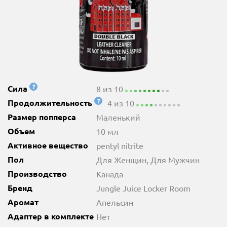
?
Сила
8 из 10
?
Продолжительность
4 из 10
Размер попперса
Маленький
Объем
10 мл
Активное вещество
pentyl nitrite
Пол
Для Женщин, Для Мужчин
Производство
Канада
Бренд
Jungle Juice Locker Room
Аромат
Апельсин
Адаптер в комплекте
Нет