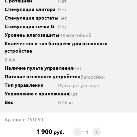
С ротацией
Нет
Стимуляция клитора
Нет
Стимуляция простаты
Нет
Стимуляция точки G
Нет
Уровень влагозащиты
Влагостойкий
Количество и тип батареек для основного
устройства
2 AA
Наличие пульта управления
Нет
Питание основного устройства
Батарейки
Тип управления
Ручка регулятора
Управление с приложения
Нет
Вес
0.26 кг
Артикул: 761050
1 900
-
+
руб.