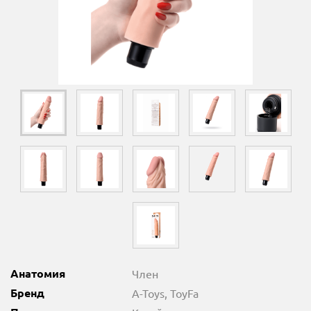
Анатомия
Член
Бренд
A-Toys, ToyFa