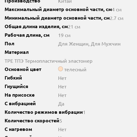
Производство
Китай
Максимальный диаметр основной части, см
4 см
Минимальный диаметр основной части, см
2.7 см
Общая длина изделия, см
21 см
Рабочая длина, см
19 см
Пол
Для Женщин, Для Мужчин
Материал
TPE ТПЭ Термопластичный эластомер
Основной цвет
телесный
Гибкий
Нет
Гнущийся
Нет
На присоске
Нет
С вибрацией
Да
Количество режимов вибрации
1
Количество скоростей
5
С нагревом
Нет