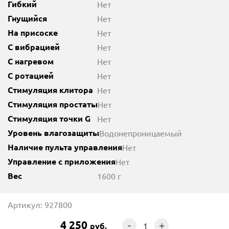
Гибкий
Нет
Гнущийся
Нет
На присоске
Нет
С вибрацией
Нет
С нагревом
Нет
С ротацией
Нет
Стимуляция клитора
Нет
Стимуляция простаты
Нет
Стимуляция точки G
Нет
Уровень влагозащиты
Водонепроницаемый
Наличие пульта управления
Нет
Управление с приложения
Нет
Вес
1600 г
Артикул: 927800
4 250
-
+
руб.