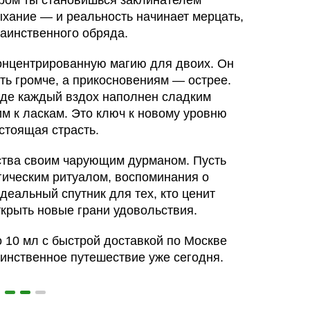
ором ты становишься заклинателем
хание — и реальность начинает мерцать,
таинственного обряда.
онцентрированную магию для двоих. Он
ать громче, а прикосновениям — острее.
где каждый вздох наполнен сладким
им к ласкам. Это ключ к новому уровню
стоящая страсть.
ства своим чарующим дурманом. Пусть
гическим ритуалом, воспоминания о
идеальный спутник для тех, кто ценит
ткрыть новые грани удовольствия.
o 10 мл с быстрой доставкой по Москве
аинственное путешествие уже сегодня.