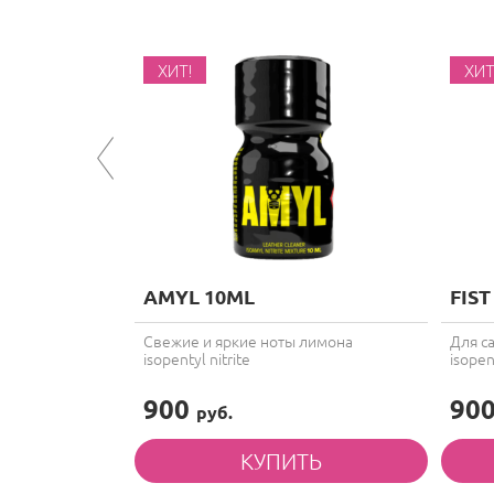
ХИТ!
ХИТ
AMYL 10ML
FIS
грубости в
Свежие и яркие ноты лимона
Для с
isopentyl nitrite
isopent
900
90
руб.