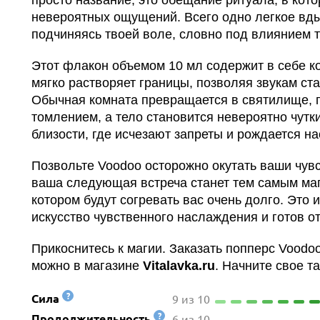
просто название, это обещание ритуала, в кот
невероятных ощущений. Всего одно легкое вды
подчиняясь твоей воле, словно под влиянием 
Этот флакон объемом 10 мл содержит в себе к
мягко растворяет границы, позволяя звукам ст
Обычная комната превращается в святилище, 
томлением, а тело становится невероятно чутк
близости, где исчезают запреты и рождается на
Позвольте Voodoo осторожно окутать ваши чув
ваша следующая встреча станет тем самым ма
котором будут согревать вас очень долго. Это 
искусство чувственного наслаждения и готов о
Прикоснитесь к магии. Заказать попперс Voodo
можно в магазине
Vitalavka.ru
. Начните свое т
?
Сила
9 из 10
?
Продолжительность
6 из 10