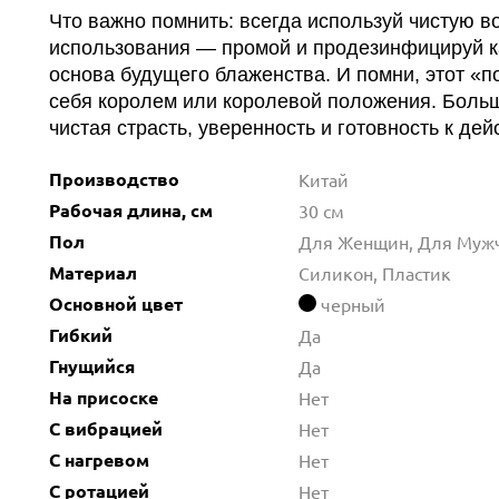
Что важно помнить: всегда используй чистую 
использования — промой и продезинфицируй к
основа будущего блаженства. И помни, этот «п
себя королем или королевой положения. Больш
чистая страсть, уверенность и готовность к дей
Производство
Китай
Рабочая длина, см
30 см
Пол
Для Женщин, Для Муж
Материал
Силикон, Пластик
Основной цвет
черный
Гибкий
Да
Гнущийся
Да
На присоске
Нет
С вибрацией
Нет
С нагревом
Нет
С ротацией
Нет