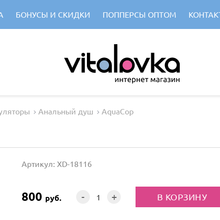
А
БОНУСЫ И СКИДКИ
ПОППЕРСЫ ОПТОМ
КОНТАК
уляторы
Анальный душ
AquaCop
Артикул: XD-18116
800
-
+
руб.