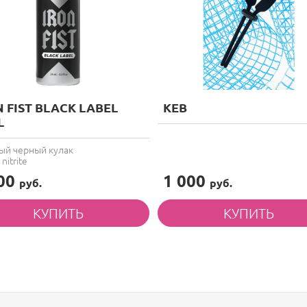
N FIST BLACK LABEL
KEB
L
ый черный кулак
nitrite
400
1 000
руб.
руб.