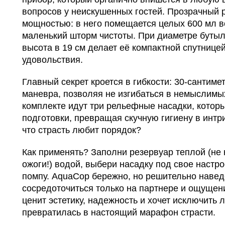
вопросов у неискушенных гостей. Прозрачный 
мощностью: в него помещается целых 600 мл в
маленький шторм чистоты. При диаметре бутылк
высота в 19 см делает её компактной спутнице
удовольствия.
Главный секрет кроется в гибкости: 30-сантиме
маневра, позволяя не изгибаться в немыслимы
комплекте идут три рельефные насадки, котор
подготовки, превращая скучную гигиену в ин
что страсть любит порядок?
Как применять? Заполни резервуар теплой (не к
ожоги!) водой, выбери насадку под свое настр
помпу. AquaCop бережно, но решительно наведе
сосредоточиться только на партнере и ощущени
ценит эстетику, надежность и хочет исключить
превратилась в настоящий марафон страсти.