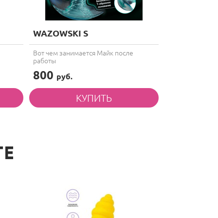
WAZOWSKI S
SURGE
Вот чем занимается Майк после
Взрывной объем
работы
заискрит!
800
800
руб.
руб.
ТЕ