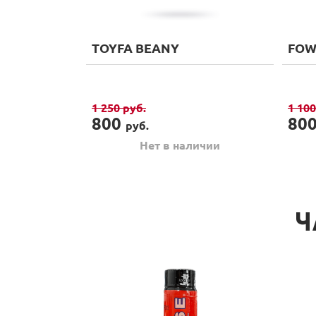
TOYFA BEANY
FO
, пока не
1 250
руб.
1 10
800
80
руб.
Нет в наличии
Ч