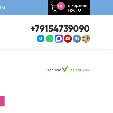
в корзине
0
ТЫ
ПУСТО
+79154739090
Таганка:
В наличии