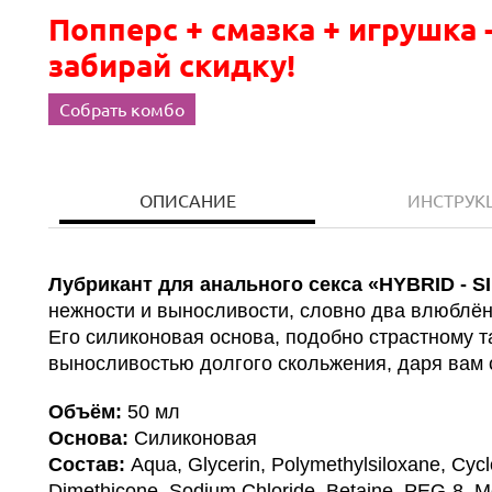
Попперс + смазка + игрушка 
забирай скидку!
Собрать комбо
ОПИСАНИЕ
ИНСТРУК
Лубрикант для анального секса «HYBRID - S
нежности и выносливости, словно два влюблён
Его силиконовая основа, подобно страстному та
выносливостью долгого скольжения, даря вам 
Объём:
50 мл
Основа:
Силиконовая
Состав:
Aqua, Glycerin, Polymethylsiloxane, Cy
Dimethicone, Sodium Chloride, Betaine, PEG-8, M