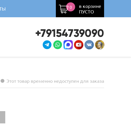
в корзине
0
ТЫ
ПУСТО
+79154739090
Этот товар временно недоступен для заказа