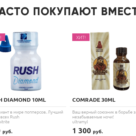
АСТО ПОКУПАЮТ ВМЕС
!
ХИТ!
H DIAMOND 10ML
COMRADE 30ML
иант в мире попперсов. Лучший
Ваш верный союзник в борьбе з
 всех Rush
незабываемые ночи!
itrite
ultramyl
0
1 300
руб.
руб.