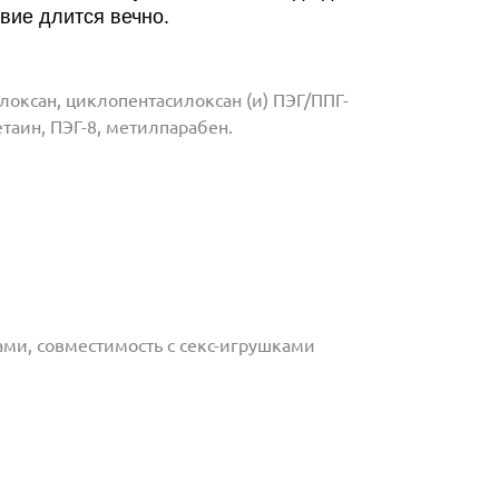
вие длится вечно.
локсан, циклопентасилоксан (и) ПЭГ/ППГ-
таин, ПЭГ-8, метилпарабен.
ами, совместимость с секс-игрушками