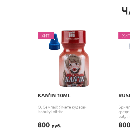
Ч
ХИТ!
ХИТ
KAN'IN 10ML
RUS
О, Семпай! Ямете кудасай!
Брилл
isobutyl nitrite
среди
butyl n
800
80
руб.