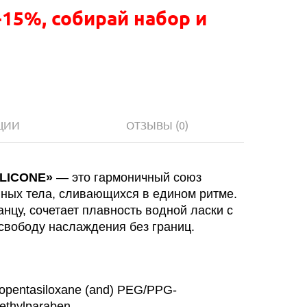
-15%, собирай набор и
ЦИИ
ОТЗЫВЫ
(0)
ILICONE»
— это гармоничный союз
ных тела, сливающихся в едином ритме.
нцу, сочетает плавность водной ласки с
свободу наслаждения без границ.
clopentasiloxane (and) PEG/PPG-
ethylparaben.