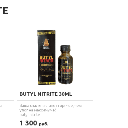
ТЕ
BUTYL NITRITE 30ML
а
Ваша спальня станет горячее, чем
утюг на максимуме!
butyl nitrite
1 300
руб.