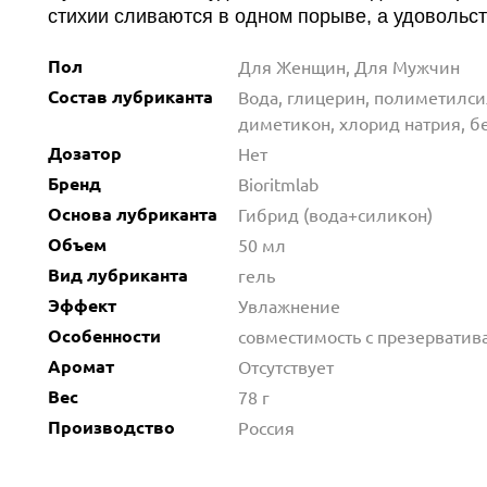
стихии сливаются в одном порыве, а удовольст
Пол
Для Женщин, Для Мужчин
Состав лубриканта
Вода, глицерин, полиметилси
диметикон, хлорид натрия, бе
Дозатор
Нет
Бренд
Bioritmlab
Основа лубриканта
Гибрид (вода+силикон)
Объем
50 мл
Вид лубриканта
гель
Эффект
Увлажнение
Особенности
совместимость с презерватив
Аромат
Отсутствует
Вес
78 г
Производство
Россия