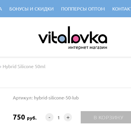
А
БОНУСЫ И СКИДКИ
ПОППЕРСЫ ОПТОМ
КОНТАК
Hybrid Silicone 50ml
Артикул: hybrid-silicone-50-lub
750
-
+
руб.