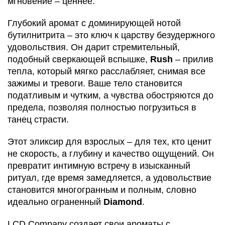
мгновение – ценнее.
Глубокий аромат с доминирующей нотой
бутилнитрита – это ключ к царству безудержного
удовольствия. Он дарит стремительный,
подобный сверкающей вспышке,
Rush
– прилив
тепла, который мягко расслабляет, снимая все
зажимы и тревоги. Ваше тело становится
податливым и чутким, а чувства обостряются до
предела, позволяя полностью погрузиться в
танец страсти.
Этот эликсир для взрослых – для тех, кто ценит
не скорость, а глубину и качество ощущений. Он
превратит интимную встречу в изысканный
ритуал, где время замедляется, а удовольствие
становится многогранным и полным, словно
идеально ограненный
Diamond
.
LCD Company создает свои ароматы с