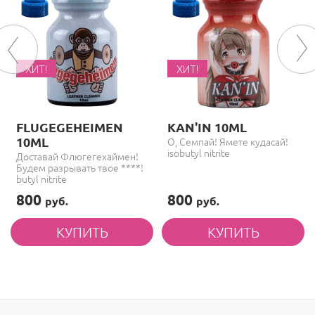
ХИТ!
ХИТ!
FLUGEGEHEIMEN
KAN'IN 10ML
10ML
О, Семпай! Ямете кудасай!
isobutyl nitrite
Доставай Флюгегехаймен!
Будем разрывать твое ****!
butyl nitrite
800
800
руб.
руб.