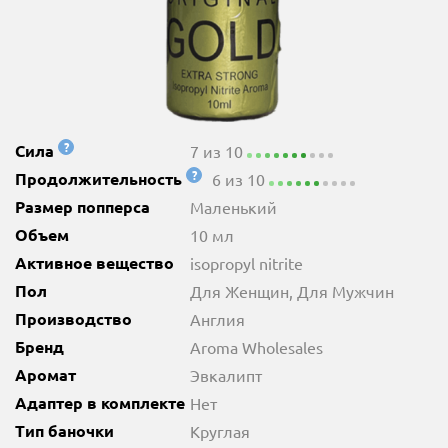
?
Сила
7 из 10
?
Продолжительность
6 из 10
Размер попперса
Маленький
Объем
10 мл
Активное вещество
isopropyl nitrite
Пол
Для Женщин, Для Мужчин
Производство
Англия
Бренд
Aroma Wholesales
Аромат
Эвкалипт
Адаптер в комплекте
Нет
Тип баночки
Круглая